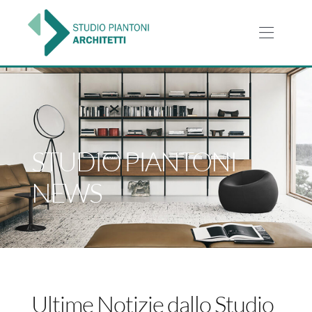
Salta
al
contenuto
Toggl
Navig
HOME
SERVIZI
STUDIO PIANTONI
PROGETTI
NEWS
LO STUDIO
NEWS
Ultime Notizie dallo Studio
CONTATTI