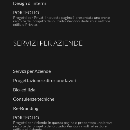
Design di interni
PORTFOLIO
Progetti per Privati In questa pagina è presentata una breve
raccolta dei progetti dello Studio Piantoni dedicati al settore
edilizio Privato.
SERVIZI PER AZIENDE
Servizi per Aziende
Progettazione e direzione lavori
Bio-edilizia
Consulenze tecniche
Re-Branding
PORTFOLIO
Progetti per Aziende In questa pagina è presentata una breve
raccolta dei progetti dello Studio Piantoni rivolti al settore
edilizio di Aziende.