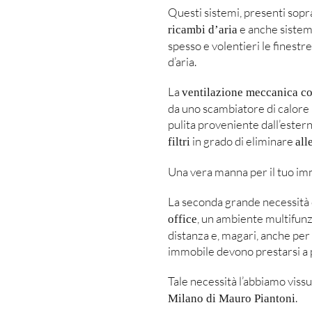
Questi sistemi, presenti sopr
e anche sistem
ricambi d’aria
spesso e volentieri le finestr
d’aria.
La
ventilazione meccanica co
da uno scambiatore di calore i
pulita proveniente dall’ester
in grado di eliminare
filtri
all
Una vera manna per il tuo im
La seconda grande necessità c
, un ambiente multifunzi
office
distanza e, magari, anche per 
immobile devono prestarsi a pi
Tale necessità l’abbiamo vissut
.
Milano di Mauro Piantoni