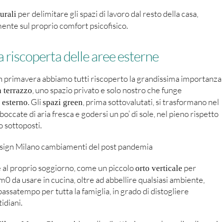
per delimitare gli spazi di lavoro dal resto della casa,
urali
ente sul proprio comfort psicofisico.
 la riscoperta delle aree esterne
in primavera abbiamo tutti riscoperto la grandissima importanza
, uno spazio privato e solo nostro che funge
n terrazzo
. Gli
, prima sottovalutati, si trasformano nel
 esterno
spazi green
cate di aria fresca e godersi un po’ di sole, nel pieno rispetto
o sottoposti.
al proprio soggiorno, come un piccolo
per
orto verticale
m0 da usare in cucina, oltre ad abbellire qualsiasi ambiente,
assatempo per tutta la famiglia, in grado di distogliere
idiani.