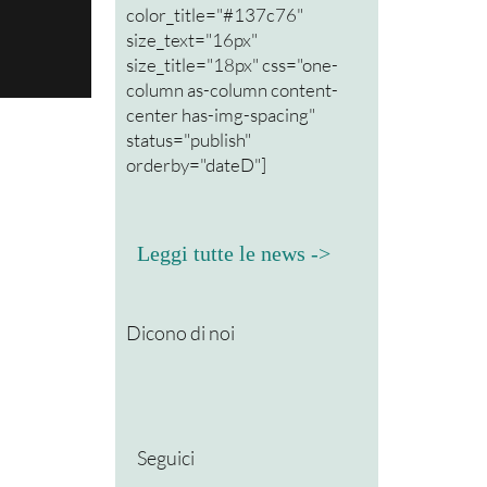
color_title="#137c76"
size_text="16px"
size_title="18px" css="one-
column as-column content-
center has-img-spacing"
status="publish"
orderby="dateD"]
Leggi tutte le news ->
Dicono di noi
Seguici