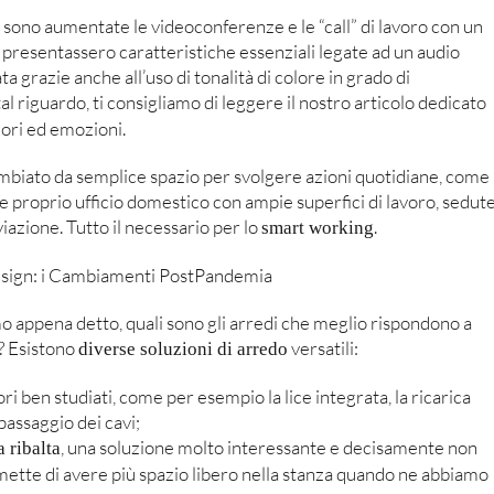
 sono aumentate le videoconferenze e le “call” di lavoro con un
 presentassero caratteristiche essenziali legate ad un audio
a grazie anche all’uso di tonalità di colore in grado di
 tal riguardo, ti consigliamo di leggere il nostro articolo dedicato
ori ed emozioni.
biato da semplice spazio per svolgere azioni quotidiane, come
 e proprio ufficio domestico con ampie superfici di lavoro, sedut
iazione. Tutto il necessario per lo
.
smart working
appena detto, quali sono gli arredi che meglio rispondono a
? Esistono
versatili:
diverse soluzioni di arredo
ri ben studiati, come per esempio la lice integrata, la ricarica
passaggio dei cavi;
, una soluzione molto interessante e decisamente non
 ribalta
tte di avere più spazio libero nella stanza quando ne abbiamo