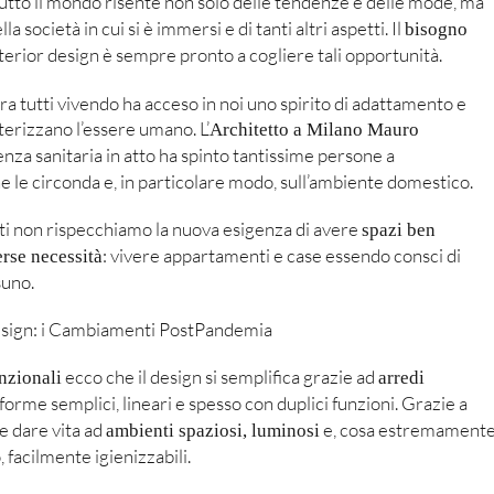
tutto il mondo risente non solo delle tendenze e delle mode, ma
ella società in cui si è immersi e di tanti altri aspetti. Il
bisogno
nterior design è sempre pronto a cogliere tali opportunità.
 tutti vivendo ha acceso in noi uno spirito di adattamento e
erizzano l’essere umano. L’
Architetto a Milano Mauro
za sanitaria in atto ha spinto tantissime persone a
e le circonda e, in particolare modo, sull’ambiente domestico.
i non rispecchiamo la nuova esigenza di avere
spazi ben
: vivere appartamenti e case essendo consci di
erse necessità
suno.
ecco che il design si semplifica grazie ad
nzionali
arredi
 forme semplici, lineari e spesso con duplici funzioni. Grazie a
le dare vita ad
e, cosa estremament
ambienti spaziosi, luminosi
facilmente igienizzabili.