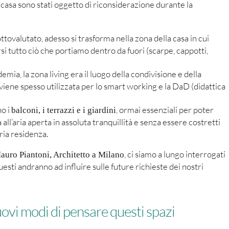
 casa sono stati oggetto di riconsiderazione durante la
ottovalutato, adesso si trasforma nella zona della casa in cui
i tutto ciò che portiamo dentro da fuori (scarpe, cappotti,
emia, la zona living era il luogo della condivisione e della
viene spesso utilizzata per lo smart working e la DaD (didattica
no i
, ormai essenziali per poter
balconi, i terrazzi e i giardini
all’aria aperta in assoluta tranquillità e senza essere costretti
ia residenza.
, ci siamo a lungo interrogati
 Mauro Piantoni, Architetto a Milano
sti andranno ad influire sulle future richieste dei nostri
uovi modi di pensare questi spazi