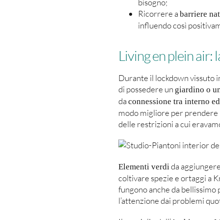
bisogno;
Ricorrere a
barriere nat
influendo così positivam
Living en plein air:
Durante il lockdown vissuto 
di possedere un
giardino o u
da
connessione tra interno ed
modo migliore per prendere boc
delle restrizioni a cui eravam
da aggiungere 
Elementi verdi
coltivare spezie e ortaggi a K
fungono anche da bellissimo p
l’attenzione dai problemi quot