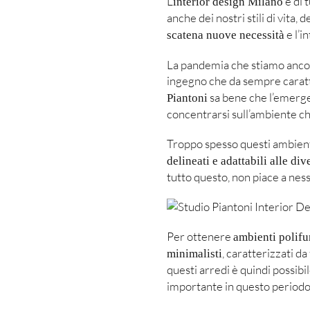
L’
e di 
interior design Milano
anche dei nostri stili di vita, d
e l’i
scatena nuove necessità
La pandemia che stiamo ancora
ingegno che da sempre caratt
sa bene che l’emergen
Piantoni
concentrarsi sull’ambiente ch
Troppo spesso questi ambient
delineati e adattabili alle div
tutto questo, non piace a nes
Per ottenere
ambienti polifu
, caratterizzati da
minimalisti
questi arredi è quindi possibi
importante in questo periodo, 