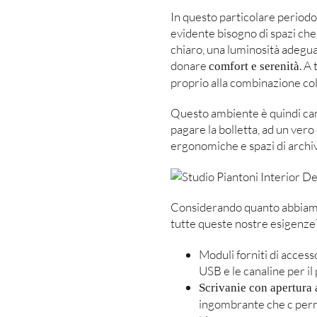
In questo particolare periodo
evidente bisogno di spazi che
chiaro, una luminosità adeguat
donare
. A
comfort e serenità
proprio alla combinazione col
Questo ambiente è quindi cam
pagare la bolletta, ad un vero
ergonomiche e spazi di archiv
Considerando quanto abbiamo 
tutte queste nostre esigenze
Moduli forniti di accesso
USB e le canaline per il 
Scrivanie con apertura a
ingombrante che c perme