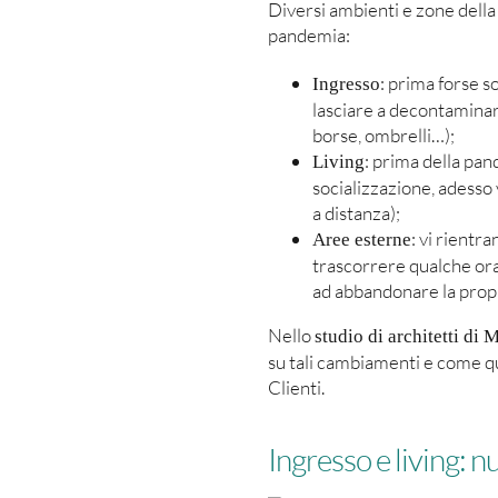
Diversi ambienti e zone della
pandemia:
: prima forse s
Ingresso
lasciare a decontaminars
borse, ombrelli…);
: prima della pand
Living
socializzazione, adesso 
a distanza);
: vi rientra
Aree esterne
trascorrere qualche ora 
ad abbandonare la propr
Nello
studio di architetti di
su tali cambiamenti e come que
Clienti.
Ingresso e living: n