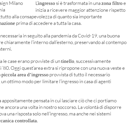
L’
si è trasformata in una
e
ingresso
zona filtro
inizia a ricevere maggior attenzione rispetto
attutto alla consapevolezza di quanto sia importante
prima di accedere a tutta la casa.
nazione
 necessaria in seguito alla pandemia da Covid-19, una buona
re chiaramente l’interno dall’esterno, preservando al contempo
sterni.
a le case erano provviste di un
, successivamente
tinello
i ’80. Oggi quest’area extra si ripropone con una nuova veste e
a
provvista di tutto il necessario
piccola area d’ingresso
, un ottimo modo per limitare l’ingresso in casa di agenti
a appositamente pensata in cui lasciare ciò che ci portiamo
ene ancora una volta in nostro soccorso. La volontà di disporre
va una risposta solo nell’ingresso, ma anche nei sistemi
.
canica controllata