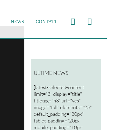
NEWS
CONTATTI
ULTIME NEWS
[latest-selected-content
limit="3" display="title"
titletag="h3" url="yes"
image="full" elements="25"
default_padding="20px"
tablet_padding="20px"
mobile_padding="10px"