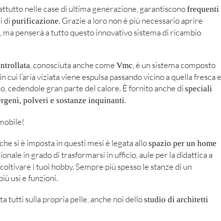
attutto nelle case di ultima generazione, garantiscono
frequenti
i di
. Grazie a loro non è più necessario aprire
purificazione
e, ma penserà a tutto questo innovativo sistema di ricambio
, conosciuta anche come
, è un sistema composto
ntrollata
Vmc
n cui l’aria viziata viene espulsa passando vicino a quella fresca 
no, cedendole gran parte del calore. È fornito anche di
speciali
.
ergeni, polveri e sostanze inquinanti
mobile!
he si è imposta in questi mesi è legata allo
spazio per un home
onale in grado di trasformarsi in ufficio, aule per la didattica a
coltivare i tuoi hobby. Sempre più spesso le stanze di un
ù usi e funzioni.
a tutti sulla propria pelle, anche noi dello
studio di architetti