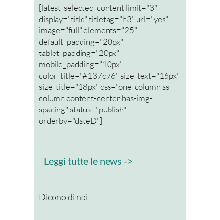
[latest-selected-content limit="3"
display="title" titletag="h3" url="yes"
image="full" elements="25"
default_padding="20px"
tablet_padding="20px"
mobile_padding="10px"
color_title="#137c76" size_text="16px"
size_title="18px" css="one-column as-
column content-center has-img-
spacing" status="publish"
orderby="dateD"]
Leggi tutte le news ->
Dicono di noi