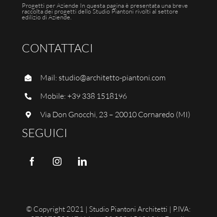
Progetti per Aziende In questa pagina è presentata una breve
raccolta dei progetti dello Studio Piantoni rivolti al settore
edilizio di Aziende.
CONTATTACI
Mail:
studio@architetto-piantoni.com
Mobile:
+39 338 1518196
Via Don Gnocchi, 23 – 20010 Cornaredo (MI)
SEGUICI
© Copyright 2021 | Studio Piantoni Architetti | P.IVA: