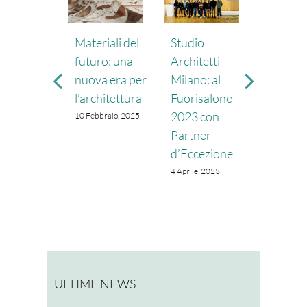
Materiali del
Studio
Impian
futuro: una
Architetti
Fotovol
nuova era per
Milano: al
Milano:
l’architettura
Fuorisalone
Batterie
2023 con
Colonni
10 Febbraio, 2025
Partner
Ricaric
d’Eccezione
15 Luglio, 
4 Aprile, 2023
ULTIME NEWS