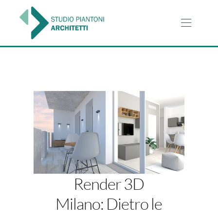
Salta
al
contenuto
Toggl
Navig
HOME
SERVIZI
PROGETTI
LO STUDIO
Render 3D
NEWS
Milano: Dietro le
CONTATTI